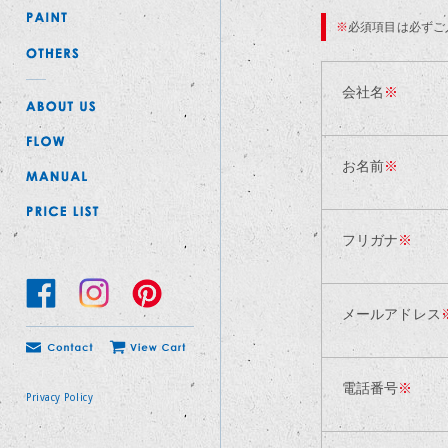
※
必須項目は必ずご
会社名
※
お名前
※
フリガナ
※
メールアドレス
電話番号
※
Privacy Policy